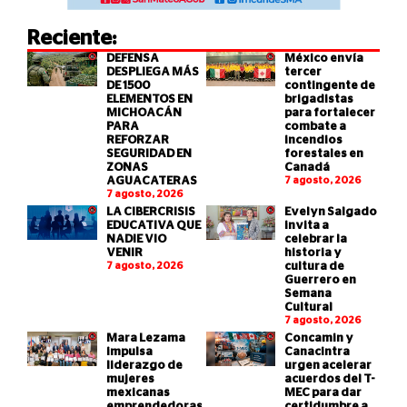
Reciente:
DEFENSA
México envía
DESPLIEGA MÁS
tercer
DE 1500
contingente de
ELEMENTOS EN
brigadistas
MICHOACÁN
para fortalecer
PARA
combate a
REFORZAR
incendios
SEGURIDAD EN
forestales en
ZONAS
Canadá
AGUACATERAS
7 agosto, 2026
7 agosto, 2026
LA CIBERCRISIS
Evelyn Salgado
EDUCATIVA QUE
invita a
NADIE VIO
celebrar la
VENIR
historia y
7 agosto, 2026
cultura de
Guerrero en
Semana
Cultural
7 agosto, 2026
Mara Lezama
Concamin y
impulsa
Canacintra
liderazgo de
urgen acelerar
mujeres
acuerdos del T-
mexicanas
MEC para dar
emprendedoras
certidumbre a