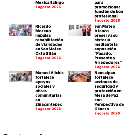
Mexicaltzingo
para
7 agosto, 2026
promocionar
función de box
profesional
7 agosto, 2026
Ricardo
San Mateo
Moreno
Atenco
impulsa
preserva su
rehabilitación
historia
de vialidades
mediante la
en San Mateo
exposición
Oxtotitlán
“Pasado,
7 agosto, 2026
Presente y
Alrededores”
7 agosto, 2026
Manuel Vilchis
Naucalpan
fortalece
fortalece
apoyos
acciones de
sociales y
seguridad y
obras
protección en
comunitarias
Mesa de Paz
en
con
Zinacantepec
Perspectiva de
7 agosto, 2026
Género
7 agosto, 2026