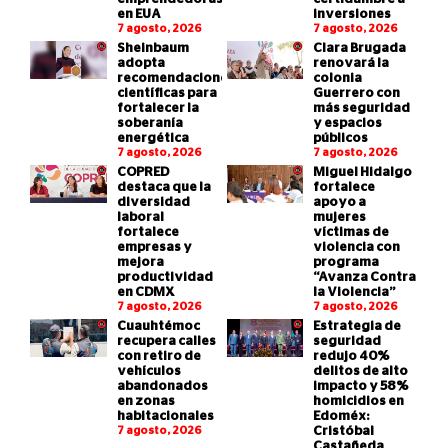
en EUA
inversiones
7 agosto, 2026
7 agosto, 2026
Sheinbaum
Clara Brugada
adopta
renovará la
recomendaciones
colonia
científicas para
Guerrero con
fortalecer la
más seguridad
soberanía
y espacios
energética
públicos
7 agosto, 2026
7 agosto, 2026
COPRED
Miguel Hidalgo
destaca que la
fortalece
diversidad
apoyo a
laboral
mujeres
fortalece
víctimas de
empresas y
violencia con
mejora
programa
productividad
“Avanza Contra
en CDMX
la Violencia”
7 agosto, 2026
7 agosto, 2026
Cuauhtémoc
Estrategia de
recupera calles
seguridad
con retiro de
redujo 40%
vehículos
delitos de alto
abandonados
impacto y 58%
en zonas
homicidios en
habitacionales
Edoméx:
7 agosto, 2026
Cristóbal
Castañeda