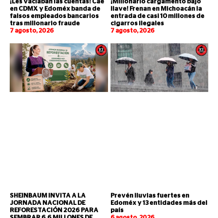
¡Les vaciaban las cuentas! Cae
¡Millonario cargamento bajo
en CDMX y Edoméx banda de
llave! Frenan en Michoacán la
falsos empleados bancarios
entrada de casi 10 millones de
tras millonario fraude
cigarros ilegales
7 agosto, 2026
7 agosto, 2026
SHEINBAUM INVITA A LA
Prevén lluvias fuertes en
JORNADA NACIONAL DE
Edoméx y 13 entidades más del
REFORESTACIÓN 2026 PARA
país
SEMBRAR 6.6 MILLONES DE
6 agosto, 2026