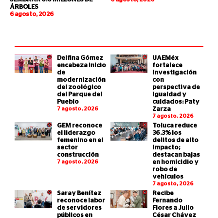
ÁRBOLES
6 agosto, 2026
Delfina Gómez
UAEMéx
encabeza inicio
fortalece
de
investigación
modernización
con
del zoológico
perspectiva de
del Parque del
igualdad y
Pueblo
cuidados: Paty
7 agosto, 2026
Zarza
7 agosto, 2026
GEM reconoce
Toluca reduce
el liderazgo
36.3% los
femenino en el
delitos de alto
sector
impacto;
construcción
destacan bajas
7 agosto, 2026
en homicidio y
robo de
vehículos
7 agosto, 2026
Saray Benítez
Recibe
reconoce labor
Fernando
de servidores
Flores a Julio
públicos en
César Chávez