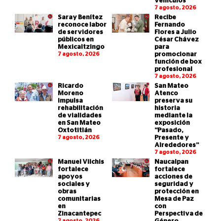
vehículos
7 agosto, 2026
Saray Benítez
Recibe
reconoce labor
Fernando
de servidores
Flores a Julio
públicos en
César Chávez
Mexicaltzingo
para
7 agosto, 2026
promocionar
función de box
profesional
7 agosto, 2026
Ricardo
San Mateo
Moreno
Atenco
impulsa
preserva su
rehabilitación
historia
de vialidades
mediante la
en San Mateo
exposición
Oxtotitlán
“Pasado,
7 agosto, 2026
Presente y
Alrededores”
7 agosto, 2026
Manuel Vilchis
Naucalpan
fortalece
fortalece
apoyos
acciones de
sociales y
seguridad y
obras
protección en
comunitarias
Mesa de Paz
en
con
Zinacantepec
Perspectiva de
7 agosto, 2026