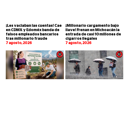
¡Les vaciaban las cuentas! Cae
¡Millonario cargamento bajo
en CDMX y Edoméx banda de
llave! Frenan en Michoacán la
falsos empleados bancarios
entrada de casi 10 millones de
tras millonario fraude
cigarros ilegales
7 agosto, 2026
7 agosto, 2026