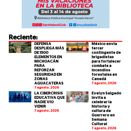
Reciente:
DEFENSA
México envía
DESPLIEGA MÁS
tercer
DE 1500
contingente de
ELEMENTOS EN
brigadistas
MICHOACÁN
para fortalecer
PARA
combate a
REFORZAR
incendios
SEGURIDAD EN
forestales en
ZONAS
Canadá
AGUACATERAS
7 agosto, 2026
7 agosto, 2026
LA CIBERCRISIS
Evelyn Salgado
EDUCATIVA QUE
invita a
NADIE VIO
celebrar la
VENIR
historia y
7 agosto, 2026
cultura de
Guerrero en
Semana
Cultural
7 agosto, 2026