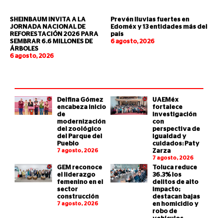
SHEINBAUM INVITA A LA
Prevén lluvias fuertes en
JORNADA NACIONAL DE
Edoméx y 13 entidades más del
REFORESTACIÓN 2026 PARA
país
SEMBRAR 6.6 MILLONES DE
6 agosto, 2026
ÁRBOLES
6 agosto, 2026
Delfina Gómez
UAEMéx
encabeza inicio
fortalece
de
investigación
modernización
con
del zoológico
perspectiva de
del Parque del
igualdad y
Pueblo
cuidados: Paty
7 agosto, 2026
Zarza
7 agosto, 2026
GEM reconoce
Toluca reduce
el liderazgo
36.3% los
femenino en el
delitos de alto
sector
impacto;
construcción
destacan bajas
7 agosto, 2026
en homicidio y
robo de