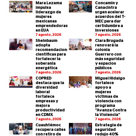
Mara Lezama
Concamin y
impulsa
Canacintra
liderazgo de
urgen acelerar
mujeres
acuerdos del T-
mexicanas
MEC para dar
emprendedoras
certidumbre a
en EUA
inversiones
7 agosto, 2026
7 agosto, 2026
Sheinbaum
Clara Brugada
adopta
renovará la
recomendaciones
colonia
científicas para
Guerrero con
fortalecer la
más seguridad
soberanía
y espacios
energética
públicos
7 agosto, 2026
7 agosto, 2026
COPRED
Miguel Hidalgo
destaca que la
fortalece
diversidad
apoyo a
laboral
mujeres
fortalece
víctimas de
empresas y
violencia con
mejora
programa
productividad
“Avanza Contra
en CDMX
la Violencia”
7 agosto, 2026
7 agosto, 2026
Cuauhtémoc
Estrategia de
recupera calles
seguridad
con retiro de
redujo 40%