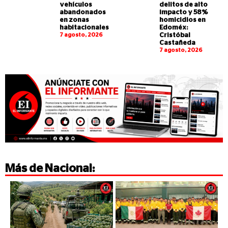
vehículos
delitos de alto
abandonados
impacto y 58%
en zonas
homicidios en
habitacionales
Edoméx:
7 agosto, 2026
Cristóbal
Castañeda
7 agosto, 2026
Más de
Nacional
: