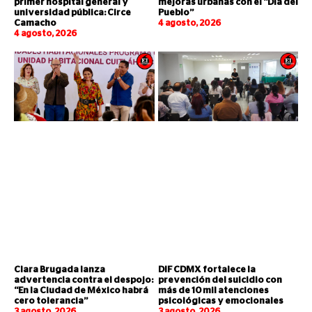
primer hospital general y
mejoras urbanas con el “Día del
universidad pública: Circe
Pueblo”
Camacho
4 agosto, 2026
4 agosto, 2026
Clara Brugada lanza
DIF CDMX fortalece la
advertencia contra el despojo:
prevención del suicidio con
“En la Ciudad de México habrá
más de 10 mil atenciones
cero tolerancia”
psicológicas y emocionales
3 agosto, 2026
3 agosto, 2026