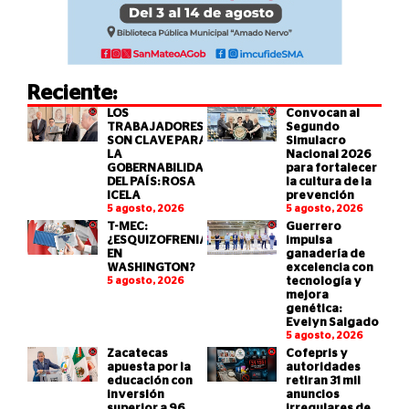
Reciente:
LOS
Convocan al
TRABAJADORES
Segundo
SON CLAVE PARA
Simulacro
LA
Nacional 2026
GOBERNABILIDAD
para fortalecer
DEL PAÍS: ROSA
la cultura de la
ICELA
prevención
5 agosto, 2026
5 agosto, 2026
T-MEC:
Guerrero
¿ESQUIZOFRENIA
impulsa
EN
ganadería de
WASHINGTON?
excelencia con
5 agosto, 2026
tecnología y
mejora
genética:
Evelyn Salgado
5 agosto, 2026
Zacatecas
Cofepris y
apuesta por la
autoridades
educación con
retiran 31 mil
inversión
anuncios
superior a 96
irregulares de