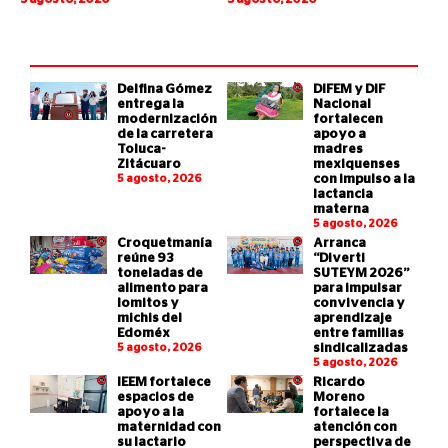
Delfina Gómez
DIFEM y DIF
entrega la
Nacional
modernización
fortalecen
de la carretera
apoyo a
Toluca-
madres
Zitácuaro
mexiquenses
5 agosto, 2026
con impulso a la
lactancia
materna
5 agosto, 2026
Croquetmanía
Arranca
reúne 93
“Diverti
toneladas de
SUTEYM 2026”
alimento para
para impulsar
lomitos y
convivencia y
michis del
aprendizaje
Edoméx
entre familias
5 agosto, 2026
sindicalizadas
5 agosto, 2026
IEEM fortalece
Ricardo
espacios de
Moreno
apoyo a la
fortalece la
maternidad con
atención con
su lactario
perspectiva de