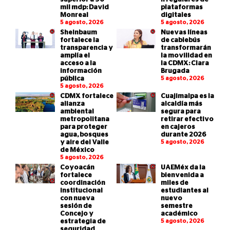
mil mdp: David
plataformas
Monreal
digitales
5 agosto, 2026
5 agosto, 2026
Sheinbaum
Nuevas líneas
fortalece la
de cablebús
transparencia y
transformarán
amplía el
la movilidad en
acceso a la
la CDMX: Clara
información
Brugada
pública
5 agosto, 2026
5 agosto, 2026
CDMX fortalece
Cuajimalpa es la
alianza
alcaldía más
ambiental
segura para
metropolitana
retirar efectivo
para proteger
en cajeros
agua, bosques
durante 2026
y aire del Valle
5 agosto, 2026
de México
5 agosto, 2026
Coyoacán
UAEMéx da la
fortalece
bienvenida a
coordinación
miles de
institucional
estudiantes al
con nueva
nuevo
sesión de
semestre
Concejo y
académico
estrategia de
5 agosto, 2026
seguridad