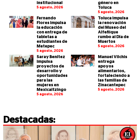
institucional
género en
5 agosto, 2026
Toluca
5 agosto, 2026
Fernando
Toluca impulsa
Flores impulsa
la renovación
la educación
del Museo del
con entrega de
Alfeñique
tabletas a
rumbo al Día de
estudiantes de
Muertos
Metepec
5 agosto, 2026
5 agosto, 2026
Saray Benítez
Manuel Vilchis
impulsa
entrega
proyectos de
apoyos
desarrollo y
alimentarios,
oportunidades
fortaleciendo a
para las
las familias de
mujeres en
Zinacantepec
Mexicaltzingo
5 agosto, 2026
5 agosto, 2026
Destacadas: