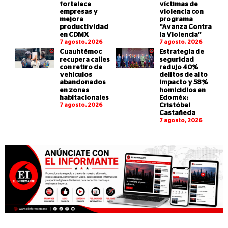
fortalece
víctimas de
empresas y
violencia con
mejora
programa
productividad
“Avanza Contra
en CDMX
la Violencia”
7 agosto, 2026
7 agosto, 2026
Cuauhtémoc
Estrategia de
recupera calles
seguridad
con retiro de
redujo 40%
vehículos
delitos de alto
abandonados
impacto y 58%
en zonas
homicidios en
habitacionales
Edoméx:
7 agosto, 2026
Cristóbal
Castañeda
7 agosto, 2026