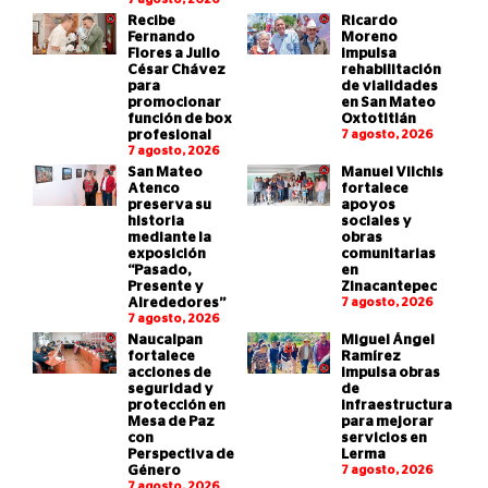
Recibe
Ricardo
Fernando
Moreno
Flores a Julio
impulsa
César Chávez
rehabilitación
para
de vialidades
promocionar
en San Mateo
función de box
Oxtotitlán
profesional
7 agosto, 2026
7 agosto, 2026
San Mateo
Manuel Vilchis
Atenco
fortalece
preserva su
apoyos
historia
sociales y
mediante la
obras
exposición
comunitarias
“Pasado,
en
Presente y
Zinacantepec
Alrededores”
7 agosto, 2026
7 agosto, 2026
Naucalpan
Miguel Ángel
fortalece
Ramírez
acciones de
impulsa obras
seguridad y
de
protección en
infraestructura
Mesa de Paz
para mejorar
con
servicios en
Perspectiva de
Lerma
Género
7 agosto, 2026
7 agosto, 2026