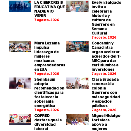
LA CIBERCRISIS
Evelyn Salgado
EDUCATIVA QUE
invita a
NADIE VIO
celebrar la
VENIR
historia y
7 agosto, 2026
cultura de
Guerrero en
Semana
Cultural
7 agosto, 2026
Mara Lezama
Concamin y
impulsa
Canacintra
liderazgo de
urgen acelerar
mujeres
acuerdos del T-
mexicanas
MEC para dar
emprendedoras
certidumbre a
en EUA
inversiones
7 agosto, 2026
7 agosto, 2026
Sheinbaum
Clara Brugada
adopta
renovará la
recomendaciones
colonia
científicas para
Guerrero con
fortalecer la
más seguridad
soberanía
y espacios
energética
públicos
7 agosto, 2026
7 agosto, 2026
COPRED
Miguel Hidalgo
destaca que la
fortalece
diversidad
apoyo a
laboral
mujeres