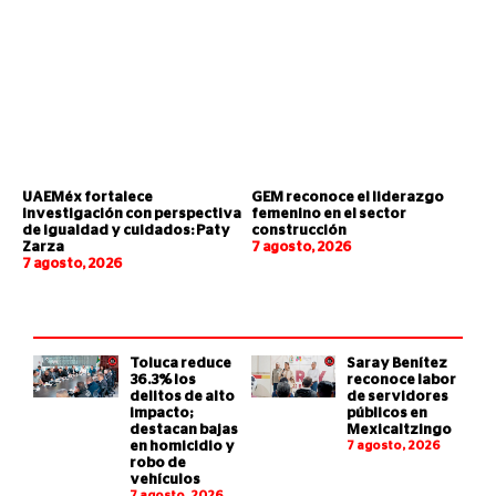
UAEMéx fortalece
GEM reconoce el liderazgo
investigación con perspectiva
femenino en el sector
de igualdad y cuidados: Paty
construcción
Zarza
7 agosto, 2026
7 agosto, 2026
Toluca reduce
Saray Benítez
36.3% los
reconoce labor
delitos de alto
de servidores
impacto;
públicos en
destacan bajas
Mexicaltzingo
en homicidio y
7 agosto, 2026
robo de
vehículos
7 agosto, 2026