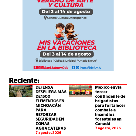
Reciente:
DEFENSA
México envía
DESPLIEGA MÁS
tercer
DE 1500
contingente de
ELEMENTOS EN
brigadistas
MICHOACÁN
para fortalecer
PARA
combate a
REFORZAR
incendios
SEGURIDAD EN
forestales en
ZONAS
Canadá
AGUACATERAS
7 agosto, 2026
7 agosto, 2026