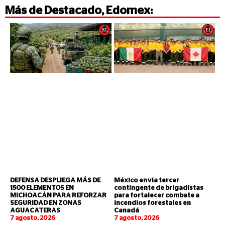
Más de
Destacado
,
Edomex
:
DEFENSA DESPLIEGA MÁS DE
México envía tercer
1500 ELEMENTOS EN
contingente de brigadistas
MICHOACÁN PARA REFORZAR
para fortalecer combate a
SEGURIDAD EN ZONAS
incendios forestales en
AGUACATERAS
Canadá
7 agosto, 2026
7 agosto, 2026