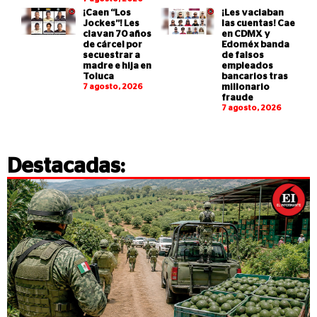
¡Caen “Los
¡Les vaciaban
Jockes”! Les
las cuentas! Cae
clavan 70 años
en CDMX y
de cárcel por
Edoméx banda
secuestrar a
de falsos
madre e hija en
empleados
Toluca
bancarios tras
7 agosto, 2026
millonario
fraude
7 agosto, 2026
Destacadas: