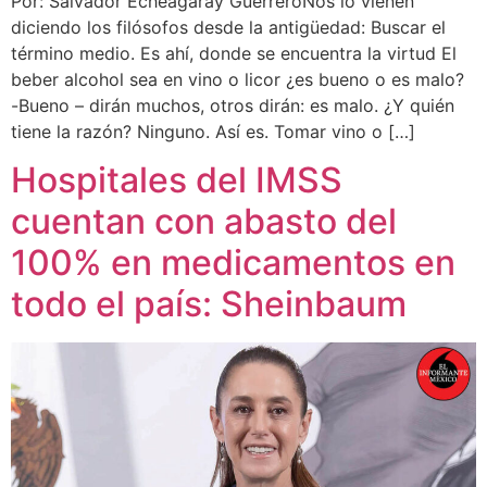
Por: Salvador Echeagaray GuerreroNos lo vienen
diciendo los filósofos desde la antigüedad: Buscar el
término medio. Es ahí, donde se encuentra la virtud El
beber alcohol sea en vino o licor ¿es bueno o es malo?
-Bueno – dirán muchos, otros dirán: es malo. ¿Y quién
tiene la razón? Ninguno. Así es. Tomar vino o […]
Hospitales del IMSS
cuentan con abasto del
100% en medicamentos en
todo el país: Sheinbaum