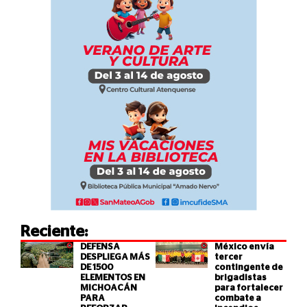
Reciente:
DEFENSA
México envía
DESPLIEGA MÁS
tercer
DE 1500
contingente de
ELEMENTOS EN
brigadistas
MICHOACÁN
para fortalecer
PARA
combate a