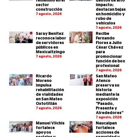
femenino en el
delitos de alto
sector
impacto;
construcción
destacan bajas
7 agosto, 2026
en homicidio y
robo de
vehículos
7 agosto, 2026
Saray Benítez
Recibe
reconoce labor
Fernando
de servidores
Flores a Julio
públicos en
César Chávez
Mexicaltzingo
para
7 agosto, 2026
promocionar
función de box
profesional
7 agosto, 2026
Ricardo
San Mateo
Moreno
Atenco
impulsa
preserva su
rehabilitación
historia
de vialidades
mediante la
en San Mateo
exposición
Oxtotitlán
“Pasado,
7 agosto, 2026
Presente y
Alrededores”
7 agosto, 2026
Manuel Vilchis
Naucalpan
fortalece
fortalece
apoyos
acciones de