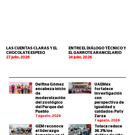
LAS CUENTAS CLARAS Y EL
ENTRE EL DIÁLOGO TÉCNICO Y
CHOCOLATE ESPESO
EL GARROTE ARANCELARIO
27 julio, 2026
24 julio, 2026
Delfina Gómez
UAEMéx
encabeza inicio
fortalece
de
investigación
modernización
con
del zoológico
perspectiva de
del Parque del
igualdad y
Pueblo
cuidados: Paty
7 agosto, 2026
Zarza
7 agosto, 2026
GEM reconoce
Toluca reduce
el liderazgo
36.3% los