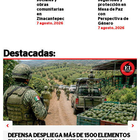
sociales y
seguridad y
obras
protección en
comunitarias
Mesa de Paz
en
con
Zinacantepec
Perspectiva de
7 agosto, 2026
Género
7 agosto, 2026
Destacadas:
DEFENSA DESPLIEGA MÁS DE 1500 ELEMENTOS