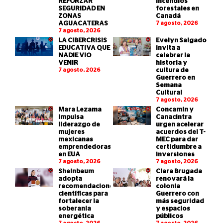
REFORZAR
incendios
SEGURIDAD EN
forestales en
ZONAS
Canadá
AGUACATERAS
7 agosto, 2026
7 agosto, 2026
LA CIBERCRISIS
Evelyn Salgado
EDUCATIVA QUE
invita a
NADIE VIO
celebrar la
VENIR
historia y
7 agosto, 2026
cultura de
Guerrero en
Semana
Cultural
7 agosto, 2026
Mara Lezama
Concamin y
impulsa
Canacintra
liderazgo de
urgen acelerar
mujeres
acuerdos del T-
mexicanas
MEC para dar
emprendedoras
certidumbre a
en EUA
inversiones
7 agosto, 2026
7 agosto, 2026
Sheinbaum
Clara Brugada
adopta
renovará la
recomendaciones
colonia
científicas para
Guerrero con
fortalecer la
más seguridad
soberanía
y espacios
energética
públicos