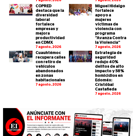
7 agosto, 2026
7 agosto, 2026
COPRED
Miguel Hidalgo
destaca que la
fortalece
diversidad
apoyo a
laboral
mujeres
fortalece
víctimas de
empresas y
violencia con
mejora
programa
productividad
“Avanza Contra
en CDMX
la Violencia”
7 agosto, 2026
7 agosto, 2026
Cuauhtémoc
Estrategia de
recupera calles
seguridad
con retiro de
redujo 40%
vehículos
delitos de alto
abandonados
impacto y 58%
en zonas
homicidios en
habitacionales
Edoméx:
7 agosto, 2026
Cristóbal
Castañeda
7 agosto, 2026