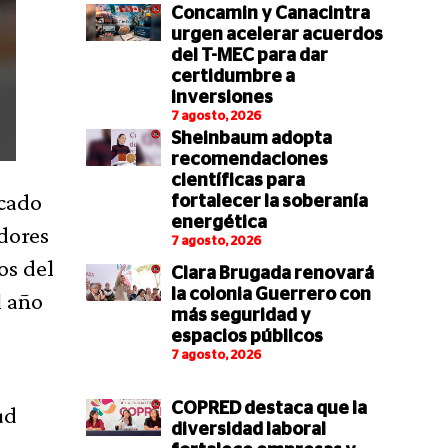
Concamin y Canacintra
urgen acelerar acuerdos
del T-MEC para dar
certidumbre a
inversiones
7 agosto, 2026
Sheinbaum adopta
recomendaciones
científicas para
icado
fortalecer la soberanía
energética
dores
7 agosto, 2026
os del
Clara Brugada renovará
la colonia Guerrero con
l año
más seguridad y
espacios públicos
7 agosto, 2026
COPRED destaca que la
ud
diversidad laboral