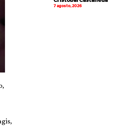
Cristóbal Castañeda
7 agosto, 2026
o,
gis,