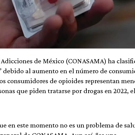
y Adicciones de México (CONASAMA) ha clasif
” debido al aumento en el número de consumi
los consumidores de opioides representan men
nas que piden tratarse por drogas en 2022, e
 que en este momento no es un problema de sal
ra general de CONASAMA. Aun así, “es una