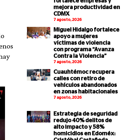
fortalece empresas y
mejora productividad en
CDMX
7 agosto, 2026
Miguel Hidalgo fortalece
lo
apoyo a mujeres
víctimas de violencia
menos
con programa “Avanza
 hay
Contra la Violencia”
7 agosto, 2026
Cuauhtémoc recupera
calles con retiro de
vehículos abandonados
en zonas habitacionales
7 agosto, 2026
Estrategia de seguridad
redujo 40% delitos de
alto impacto y 58%
homicidios en Edoméx: