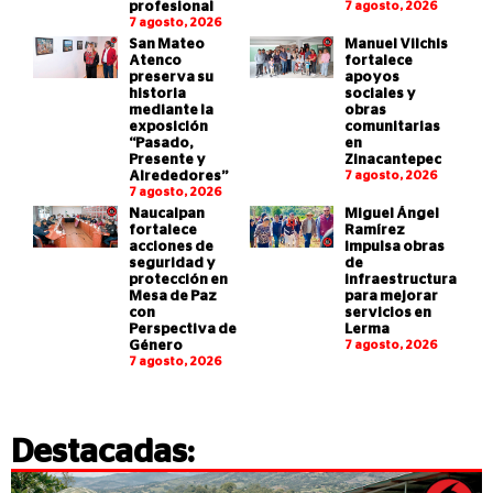
profesional
7 agosto, 2026
7 agosto, 2026
San Mateo
Manuel Vilchis
Atenco
fortalece
preserva su
apoyos
historia
sociales y
mediante la
obras
exposición
comunitarias
“Pasado,
en
Presente y
Zinacantepec
Alrededores”
7 agosto, 2026
7 agosto, 2026
Naucalpan
Miguel Ángel
fortalece
Ramírez
acciones de
impulsa obras
seguridad y
de
protección en
infraestructura
Mesa de Paz
para mejorar
con
servicios en
Perspectiva de
Lerma
Género
7 agosto, 2026
7 agosto, 2026
Destacadas: