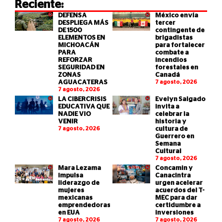
Reciente:
DEFENSA
México envía
DESPLIEGA MÁS
tercer
DE 1500
contingente de
ELEMENTOS EN
brigadistas
MICHOACÁN
para fortalecer
PARA
combate a
REFORZAR
incendios
SEGURIDAD EN
forestales en
ZONAS
Canadá
AGUACATERAS
7 agosto, 2026
7 agosto, 2026
LA CIBERCRISIS
Evelyn Salgado
EDUCATIVA QUE
invita a
NADIE VIO
celebrar la
VENIR
historia y
7 agosto, 2026
cultura de
Guerrero en
Semana
Cultural
7 agosto, 2026
Mara Lezama
Concamin y
impulsa
Canacintra
liderazgo de
urgen acelerar
mujeres
acuerdos del T-
mexicanas
MEC para dar
emprendedoras
certidumbre a
en EUA
inversiones
7 agosto, 2026
7 agosto, 2026