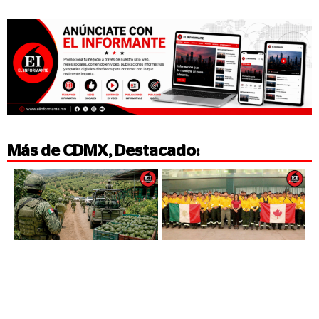
Más de
CDMX
,
Destacado
: