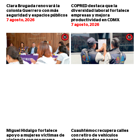
Clara Brugada renovará la
COPRED destaca que la
colonia Guerrero con más
diversidad laboral fortalece
seguridad y espacios públicos
empresas y mejora
7 agosto, 2026
productividad en CDMX
7 agosto, 2026
Miguel Hidalgo fortalece
Cuauhtémoc recupera calles
apoyo a mujeres víctimas de
con retiro de vehículos