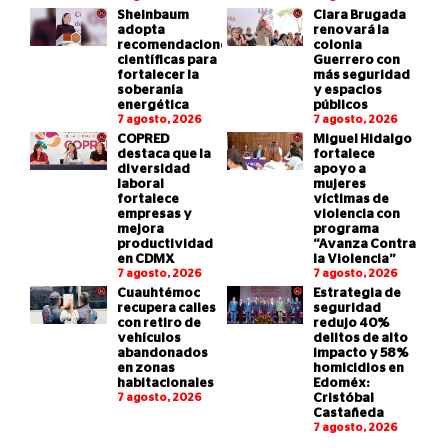
Sheinbaum
Clara Brugada
adopta
renovará la
recomendaciones
colonia
científicas para
Guerrero con
fortalecer la
más seguridad
soberanía
y espacios
energética
públicos
7 agosto, 2026
7 agosto, 2026
COPRED
Miguel Hidalgo
destaca que la
fortalece
diversidad
apoyo a
laboral
mujeres
fortalece
víctimas de
empresas y
violencia con
mejora
programa
productividad
“Avanza Contra
en CDMX
la Violencia”
7 agosto, 2026
7 agosto, 2026
Cuauhtémoc
Estrategia de
recupera calles
seguridad
con retiro de
redujo 40%
vehículos
delitos de alto
abandonados
impacto y 58%
en zonas
homicidios en
habitacionales
Edoméx:
7 agosto, 2026
Cristóbal
Castañeda
7 agosto, 2026