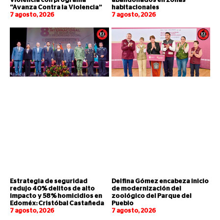
violencia con programa
abandonados en zonas
“Avanza Contra la Violencia”
habitacionales
7 agosto, 2026
7 agosto, 2026
Estrategia de seguridad
Delfina Gómez encabeza inicio
redujo 40% delitos de alto
de modernización del
impacto y 58% homicidios en
zoológico del Parque del
Edoméx: Cristóbal Castañeda
Pueblo
7 agosto, 2026
7 agosto, 2026