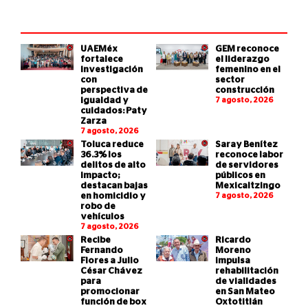
UAEMéx
GEM reconoce
fortalece
el liderazgo
investigación
femenino en el
con
sector
perspectiva de
construcción
igualdad y
7 agosto, 2026
cuidados: Paty
Zarza
7 agosto, 2026
Toluca reduce
Saray Benítez
36.3% los
reconoce labor
delitos de alto
de servidores
impacto;
públicos en
destacan bajas
Mexicaltzingo
en homicidio y
7 agosto, 2026
robo de
vehículos
7 agosto, 2026
Recibe
Ricardo
Fernando
Moreno
Flores a Julio
impulsa
César Chávez
rehabilitación
para
de vialidades
promocionar
en San Mateo
función de box
Oxtotitlán