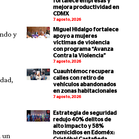
fortalece empresas y
mejora productividad en
CDMX
7 agosto, 2026
Miguel Hidalgo fortalece
ando y
apoyo a mujeres
víctimas de violencia
con programa “Avanza
Contra la Violencia”
7 agosto, 2026
Cuauhtémoc recupera
calles con retiro de
idad,
vehículos abandonados
en zonas habitacionales
7 agosto, 2026
Estrategia de seguridad
redujo 40% delitos de
alto impacto y 58%
homicidios en Edoméx:
n un