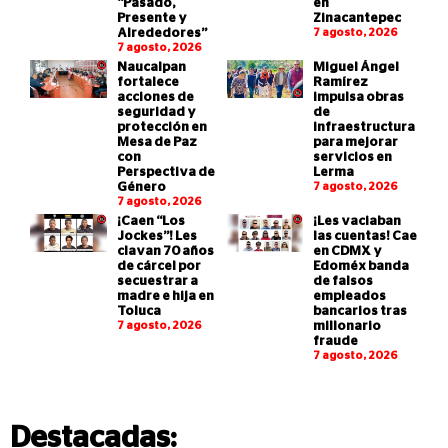
“Pasado,
en
Presente y
Zinacantepec
Alrededores”
7 agosto, 2026
7 agosto, 2026
Naucalpan
Miguel Ángel
fortalece
Ramírez
acciones de
impulsa obras
seguridad y
de
protección en
infraestructura
Mesa de Paz
para mejorar
con
servicios en
Perspectiva de
Lerma
Género
7 agosto, 2026
7 agosto, 2026
¡Caen “Los
¡Les vaciaban
Jockes”! Les
las cuentas! Cae
clavan 70 años
en CDMX y
de cárcel por
Edoméx banda
secuestrar a
de falsos
madre e hija en
empleados
Toluca
bancarios tras
7 agosto, 2026
millonario
fraude
7 agosto, 2026
Destacadas: