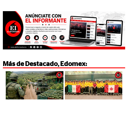
Más de
Destacado
,
Edomex
: