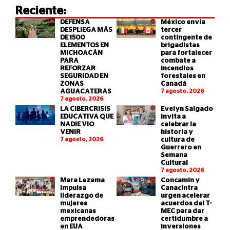
Reciente:
DEFENSA
México envía
DESPLIEGA MÁS
tercer
DE 1500
contingente de
ELEMENTOS EN
brigadistas
MICHOACÁN
para fortalecer
PARA
combate a
REFORZAR
incendios
SEGURIDAD EN
forestales en
ZONAS
Canadá
AGUACATERAS
7 agosto, 2026
7 agosto, 2026
LA CIBERCRISIS
Evelyn Salgado
EDUCATIVA QUE
invita a
NADIE VIO
celebrar la
VENIR
historia y
7 agosto, 2026
cultura de
Guerrero en
Semana
Cultural
7 agosto, 2026
Mara Lezama
Concamin y
impulsa
Canacintra
liderazgo de
urgen acelerar
mujeres
acuerdos del T-
mexicanas
MEC para dar
emprendedoras
certidumbre a
en EUA
inversiones