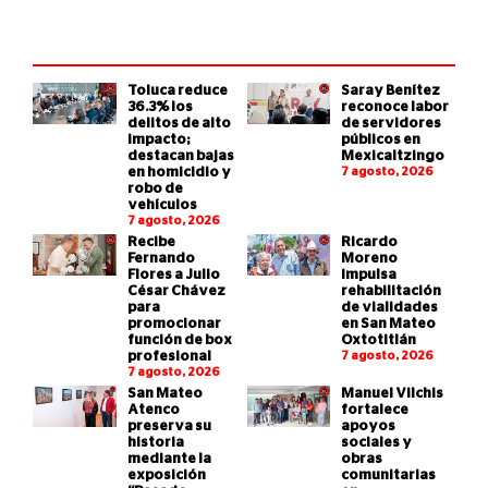
Toluca reduce
Saray Benítez
36.3% los
reconoce labor
delitos de alto
de servidores
impacto;
públicos en
destacan bajas
Mexicaltzingo
en homicidio y
7 agosto, 2026
robo de
vehículos
7 agosto, 2026
Recibe
Ricardo
Fernando
Moreno
Flores a Julio
impulsa
César Chávez
rehabilitación
para
de vialidades
promocionar
en San Mateo
función de box
Oxtotitlán
profesional
7 agosto, 2026
7 agosto, 2026
San Mateo
Manuel Vilchis
Atenco
fortalece
preserva su
apoyos
historia
sociales y
mediante la
obras
exposición
comunitarias