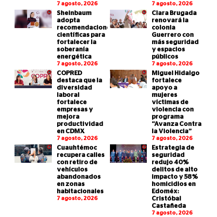
7 agosto, 2026
7 agosto, 2026
Sheinbaum
Clara Brugada
adopta
renovará la
recomendaciones
colonia
científicas para
Guerrero con
fortalecer la
más seguridad
soberanía
y espacios
energética
públicos
7 agosto, 2026
7 agosto, 2026
COPRED
Miguel Hidalgo
destaca que la
fortalece
diversidad
apoyo a
laboral
mujeres
fortalece
víctimas de
empresas y
violencia con
mejora
programa
productividad
“Avanza Contra
en CDMX
la Violencia”
7 agosto, 2026
7 agosto, 2026
Cuauhtémoc
Estrategia de
recupera calles
seguridad
con retiro de
redujo 40%
vehículos
delitos de alto
abandonados
impacto y 58%
en zonas
homicidios en
habitacionales
Edoméx:
7 agosto, 2026
Cristóbal
Castañeda
7 agosto, 2026