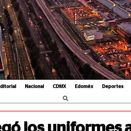
ditorial
Nacional
CDMX
Edoméx
Deportes
gó los uniformes 