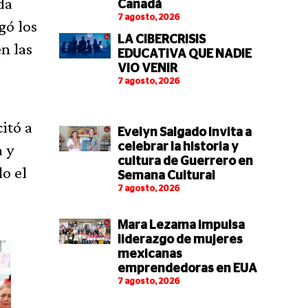
da
Canadá
7 agosto, 2026
gó los
LA CIBERCRISIS
n las
EDUCATIVA QUE NADIE
VIO VENIR
7 agosto, 2026
itó a
Evelyn Salgado invita a
a y
celebrar la historia y
cultura de Guerrero en
o el
Semana Cultural
7 agosto, 2026
Mara Lezama impulsa
liderazgo de mujeres
mexicanas
emprendedoras en EUA
7 agosto, 2026