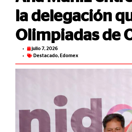
la delegación qu
Olimpiadas de 
julio 7, 2026
Destacado
,
Edomex