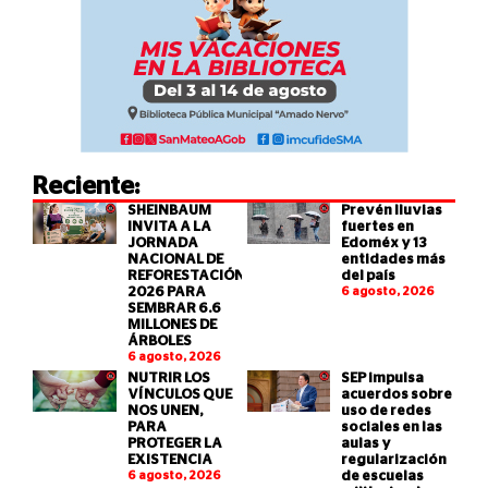
Reciente:
SHEINBAUM
Prevén lluvias
INVITA A LA
fuertes en
JORNADA
Edoméx y 13
NACIONAL DE
entidades más
REFORESTACIÓN
del país
2026 PARA
6 agosto, 2026
SEMBRAR 6.6
MILLONES DE
ÁRBOLES
6 agosto, 2026
NUTRIR LOS
SEP impulsa
VÍNCULOS QUE
acuerdos sobre
NOS UNEN,
uso de redes
PARA
sociales en las
PROTEGER LA
aulas y
EXISTENCIA
regularización
6 agosto, 2026
de escuelas