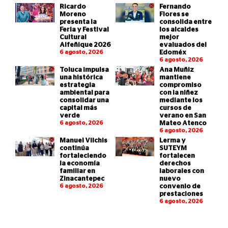
Ricardo
Fernando
Moreno
Flores se
presenta la
consolida entre
Feria y Festival
los alcaldes
Cultural
mejor
Alfeñique 2026
evaluados del
6 agosto, 2026
Edoméx
6 agosto, 2026
Toluca impulsa
Ana Muñiz
una histórica
mantiene
estrategia
compromiso
ambiental para
con la niñez
consolidar una
mediante los
capital más
cursos de
verde
verano en San
6 agosto, 2026
Mateo Atenco
6 agosto, 2026
Manuel Vilchis
Lerma y
continúa
SUTEYM
fortaleciendo
fortalecen
la economía
derechos
familiar en
laborales con
Zinacantepec
nuevo
6 agosto, 2026
convenio de
prestaciones
6 agosto, 2026