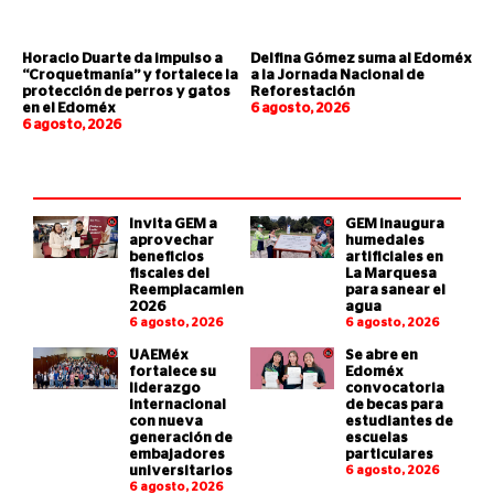
Horacio Duarte da impulso a
Delfina Gómez suma al Edoméx
“Croquetmanía” y fortalece la
a la Jornada Nacional de
protección de perros y gatos
Reforestación
en el Edoméx
6 agosto, 2026
6 agosto, 2026
Invita GEM a
GEM inaugura
aprovechar
humedales
beneficios
artificiales en
fiscales del
La Marquesa
Reemplacamiento
para sanear el
2026
agua
6 agosto, 2026
6 agosto, 2026
UAEMéx
Se abre en
fortalece su
Edoméx
liderazgo
convocatoria
internacional
de becas para
con nueva
estudiantes de
generación de
escuelas
embajadores
particulares
universitarios
6 agosto, 2026
6 agosto, 2026