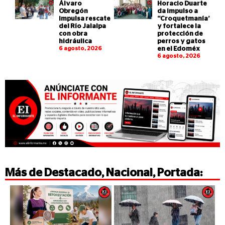
Álvaro
Horacio Duarte
Obregón
da impulso a
impulsa rescate
“Croquetmanía”
del Río Jalalpa
y fortalece la
con obra
protección de
hidráulica
perros y gatos
6 agosto, 2026
en el Edoméx
6 agosto, 2026
Más de
Destacado
,
Nacional
,
Portada
: