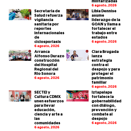
militarizadas
6 agosto, 2026
Secretaría de
Libia Dennise
Salud refuerza
asume
vigilancia
liderazgo de la
sanitaria por
GOAN y llama a
reportes
fortalecer el
internacionales
trabajo entre
de
estados
ciclosporiasis
6 agosto, 2026
6 agosto, 2026
Arranca
Clara Brugada
Alfonso Durazo
lanza
construcción
estrategia
del Hospital
contra el
Regional del
despojo y para
Río Sonora
proteger el
6 agosto, 2026
patrimonio
familiar
6 agosto, 2026
SECTEI y
Iztapalapa
Cultura CDMX
fortalece la
unen esfuerzos
gobernabilidad
para llevar
con diálogo,
educación,
prevención y
ciencia y arte a
combate al
las
despojo
comunidades
6 agosto, 2026
6 agosto, 2026