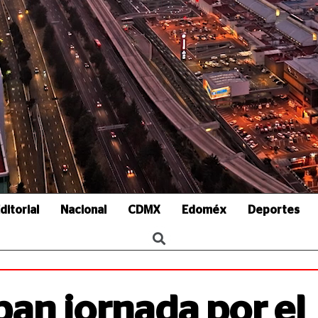
ditorial
Nacional
CDMX
Edoméx
Deportes
pan jornada por el