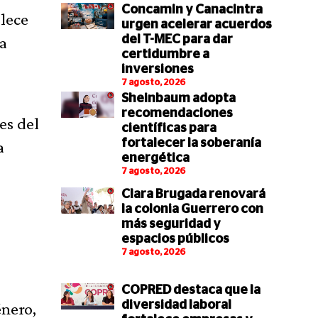
Concamin y Canacintra
alece
urgen acelerar acuerdos
la
del T-MEC para dar
certidumbre a
inversiones
7 agosto, 2026
Sheinbaum adopta
recomendaciones
es del
científicas para
fortalecer la soberanía
a
energética
7 agosto, 2026
Clara Brugada renovará
la colonia Guerrero con
más seguridad y
espacios públicos
7 agosto, 2026
COPRED destaca que la
diversidad laboral
énero,