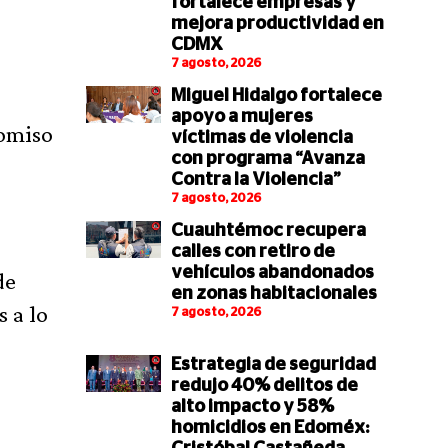
fortalece empresas y
mejora productividad en
CDMX
7 agosto, 2026
Miguel Hidalgo fortalece
apoyo a mujeres
romiso
víctimas de violencia
con programa “Avanza
Contra la Violencia”
7 agosto, 2026
Cuauhtémoc recupera
calles con retiro de
vehículos abandonados
de
en zonas habitacionales
 a lo
7 agosto, 2026
Estrategia de seguridad
redujo 40% delitos de
alto impacto y 58%
homicidios en Edoméx: