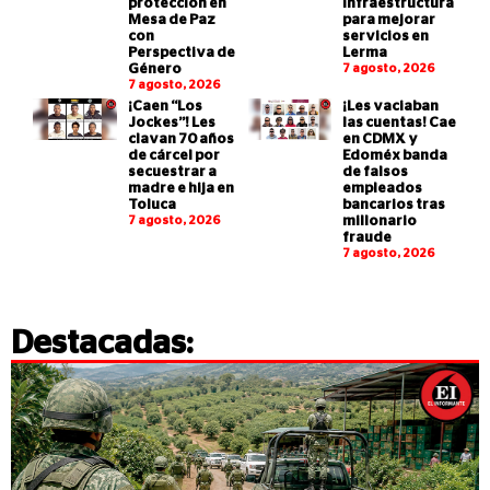
protección en
infraestructura
Mesa de Paz
para mejorar
con
servicios en
Perspectiva de
Lerma
Género
7 agosto, 2026
7 agosto, 2026
¡Caen “Los
¡Les vaciaban
Jockes”! Les
las cuentas! Cae
clavan 70 años
en CDMX y
de cárcel por
Edoméx banda
secuestrar a
de falsos
madre e hija en
empleados
Toluca
bancarios tras
7 agosto, 2026
millonario
fraude
7 agosto, 2026
Destacadas: