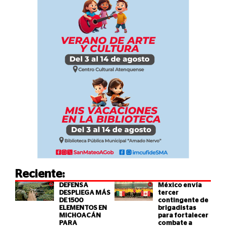
Reciente:
DEFENSA
México envía
DESPLIEGA MÁS
tercer
DE 1500
contingente de
ELEMENTOS EN
brigadistas
MICHOACÁN
para fortalecer
PARA
combate a