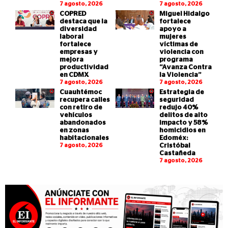
7 agosto, 2026
7 agosto, 2026
COPRED
Miguel Hidalgo
destaca que la
fortalece
diversidad
apoyo a
laboral
mujeres
fortalece
víctimas de
empresas y
violencia con
mejora
programa
productividad
“Avanza Contra
en CDMX
la Violencia”
7 agosto, 2026
7 agosto, 2026
Cuauhtémoc
Estrategia de
recupera calles
seguridad
con retiro de
redujo 40%
vehículos
delitos de alto
abandonados
impacto y 58%
en zonas
homicidios en
habitacionales
Edoméx:
7 agosto, 2026
Cristóbal
Castañeda
7 agosto, 2026