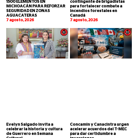
1500 ELEMENTOS EN
contingente de brigadistas
MICHOACÁN PARA REFORZAR
para fortalecer combate a
SEGURIDAD EN ZONAS
incendios forestales en
AGUACATERAS
Canadá
7 agosto, 2026
7 agosto, 2026
Evelyn Salgado invita a
Concamin y Canacintra urgen
celebrar la historia y cultura
acelerar acuerdos del T-MEC
de Guerrero en Semana
para dar certidumbre a