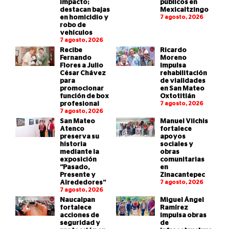
impacto;
públicos en
destacan bajas
Mexicaltzingo
en homicidio y
7 agosto, 2026
robo de
vehículos
7 agosto, 2026
Recibe
Ricardo
Fernando
Moreno
Flores a Julio
impulsa
César Chávez
rehabilitación
para
de vialidades
promocionar
en San Mateo
función de box
Oxtotitlán
profesional
7 agosto, 2026
7 agosto, 2026
San Mateo
Manuel Vilchis
Atenco
fortalece
preserva su
apoyos
historia
sociales y
mediante la
obras
exposición
comunitarias
“Pasado,
en
Presente y
Zinacantepec
Alrededores”
7 agosto, 2026
7 agosto, 2026
Naucalpan
Miguel Ángel
fortalece
Ramírez
acciones de
impulsa obras
seguridad y
de