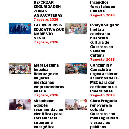
REFORZAR
incendios
SEGURIDAD EN
forestales en
ZONAS
Canadá
AGUACATERAS
7 agosto, 2026
7 agosto, 2026
LA CIBERCRISIS
Evelyn Salgado
EDUCATIVA QUE
invita a
NADIE VIO
celebrar la
VENIR
historia y
7 agosto, 2026
cultura de
Guerrero en
Semana
Cultural
7 agosto, 2026
Mara Lezama
Concamin y
impulsa
Canacintra
liderazgo de
urgen acelerar
mujeres
acuerdos del T-
mexicanas
MEC para dar
emprendedoras
certidumbre a
en EUA
inversiones
7 agosto, 2026
7 agosto, 2026
Sheinbaum
Clara Brugada
adopta
renovará la
recomendaciones
colonia
científicas para
Guerrero con
fortalecer la
más seguridad
soberanía
y espacios
energética
públicos