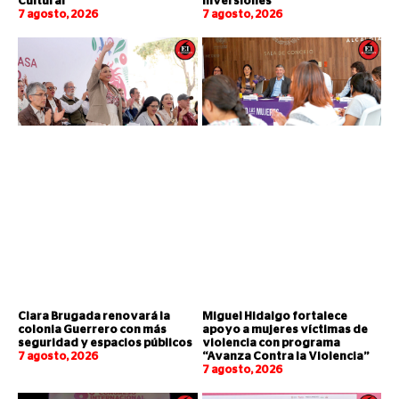
Cultural
inversiones
7 agosto, 2026
7 agosto, 2026
Clara Brugada renovará la
Miguel Hidalgo fortalece
colonia Guerrero con más
apoyo a mujeres víctimas de
seguridad y espacios públicos
violencia con programa
7 agosto, 2026
“Avanza Contra la Violencia”
7 agosto, 2026