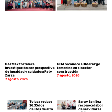
UAEMéx fortalece
GEM reconoce el liderazgo
investigación con perspectiva
femenino en el sector
de igualdad y cuidados: Paty
construcción
Zarza
7 agosto, 2026
7 agosto, 2026
Toluca reduce
Saray Benítez
36.3% los
reconoce labor
delitos de alto
de servidores