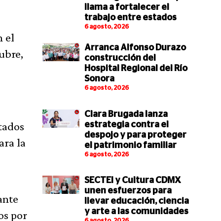
llama a fortalecer el
trabajo entre estados
6 agosto, 2026
 el
Arranca Alfonso Durazo
ubre,
construcción del
Hospital Regional del Río
Sonora
6 agosto, 2026
Clara Brugada lanza
tados
estrategia contra el
despojo y para proteger
ara la
el patrimonio familiar
6 agosto, 2026
SECTEI y Cultura CDMX
unen esfuerzos para
ante
llevar educación, ciencia
y arte a las comunidades
os por
6 agosto, 2026