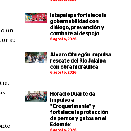
Iztapalapa fortalece la
gobernabilidad con
diálogo, prevención y
do un
combate al despojo
por su
6 agosto, 2026
Álvaro Obregón impulsa
rescate del Río Jalalpa
con obra hidráulica
6 agosto, 2026
tre,
ás
Horacio Duarte da
impulso a
“Croquetmanía” y
fortalece la protección
de perros y gatos en el
onto
Edoméx
6 agosto, 2026