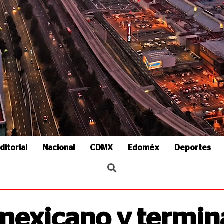
ditorial
Nacional
CDMX
Edoméx
Deportes
mexicano y termin