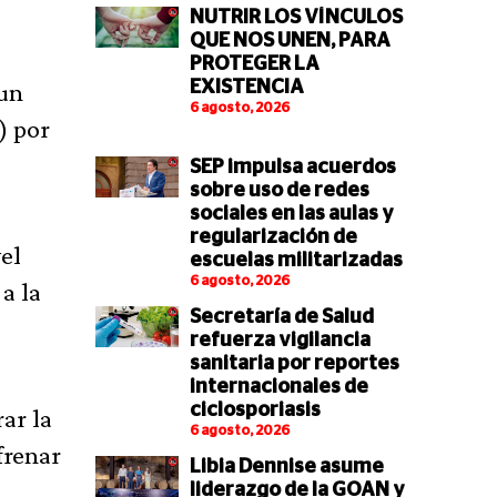
NUTRIR LOS VÍNCULOS
QUE NOS UNEN, PARA
PROTEGER LA
 un
EXISTENCIA
6 agosto, 2026
) por
SEP impulsa acuerdos
sobre uso de redes
sociales en las aulas y
regularización de
el
escuelas militarizadas
6 agosto, 2026
a la
Secretaría de Salud
refuerza vigilancia
sanitaria por reportes
internacionales de
ciclosporiasis
ar la
6 agosto, 2026
frenar
Libia Dennise asume
liderazgo de la GOAN y