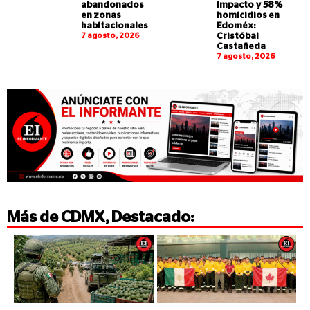
abandonados
impacto y 58%
en zonas
homicidios en
habitacionales
Edoméx:
7 agosto, 2026
Cristóbal
Castañeda
7 agosto, 2026
Más de
CDMX
,
Destacado
: