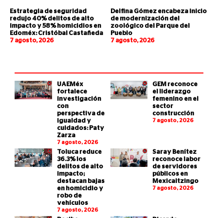
Estrategia de seguridad
Delfina Gómez encabeza inicio
redujo 40% delitos de alto
de modernización del
impacto y 58% homicidios en
zoológico del Parque del
Edoméx: Cristóbal Castañeda
Pueblo
7 agosto, 2026
7 agosto, 2026
UAEMéx
GEM reconoce
fortalece
el liderazgo
investigación
femenino en el
con
sector
perspectiva de
construcción
igualdad y
7 agosto, 2026
cuidados: Paty
Zarza
7 agosto, 2026
Toluca reduce
Saray Benítez
36.3% los
reconoce labor
delitos de alto
de servidores
impacto;
públicos en
destacan bajas
Mexicaltzingo
en homicidio y
7 agosto, 2026
robo de
vehículos
7 agosto, 2026