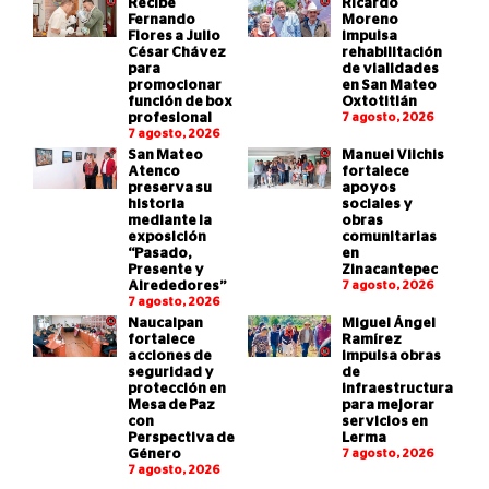
Recibe
Ricardo
Fernando
Moreno
Flores a Julio
impulsa
César Chávez
rehabilitación
para
de vialidades
promocionar
en San Mateo
función de box
Oxtotitlán
profesional
7 agosto, 2026
7 agosto, 2026
San Mateo
Manuel Vilchis
Atenco
fortalece
preserva su
apoyos
historia
sociales y
mediante la
obras
exposición
comunitarias
“Pasado,
en
Presente y
Zinacantepec
Alrededores”
7 agosto, 2026
7 agosto, 2026
Naucalpan
Miguel Ángel
fortalece
Ramírez
acciones de
impulsa obras
seguridad y
de
protección en
infraestructura
Mesa de Paz
para mejorar
con
servicios en
Perspectiva de
Lerma
Género
7 agosto, 2026
7 agosto, 2026