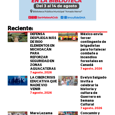
Reciente:
DEFENSA
México envía
DESPLIEGA MÁS
tercer
DE 1500
contingente de
ELEMENTOS EN
brigadistas
MICHOACÁN
para fortalecer
PARA
combate a
REFORZAR
incendios
SEGURIDAD EN
forestales en
ZONAS
Canadá
AGUACATERAS
7 agosto, 2026
7 agosto, 2026
LA CIBERCRISIS
Evelyn Salgado
EDUCATIVA QUE
invita a
NADIE VIO
celebrar la
VENIR
historia y
7 agosto, 2026
cultura de
Guerrero en
Semana
Cultural
7 agosto, 2026
Mara Lezama
Concamin y