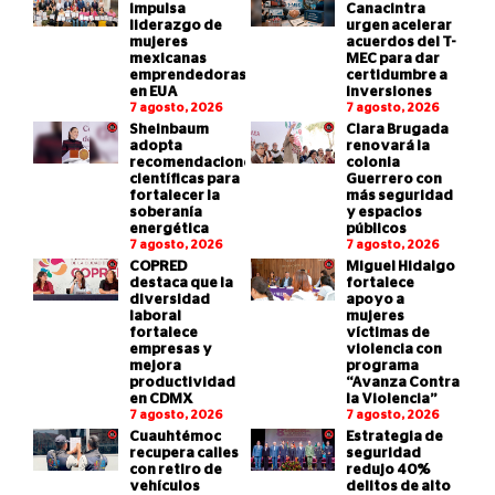
impulsa
Canacintra
liderazgo de
urgen acelerar
mujeres
acuerdos del T-
mexicanas
MEC para dar
emprendedoras
certidumbre a
en EUA
inversiones
7 agosto, 2026
7 agosto, 2026
Sheinbaum
Clara Brugada
adopta
renovará la
recomendaciones
colonia
científicas para
Guerrero con
fortalecer la
más seguridad
soberanía
y espacios
energética
públicos
7 agosto, 2026
7 agosto, 2026
COPRED
Miguel Hidalgo
destaca que la
fortalece
diversidad
apoyo a
laboral
mujeres
fortalece
víctimas de
empresas y
violencia con
mejora
programa
productividad
“Avanza Contra
en CDMX
la Violencia”
7 agosto, 2026
7 agosto, 2026
Cuauhtémoc
Estrategia de
recupera calles
seguridad
con retiro de
redujo 40%
vehículos
delitos de alto