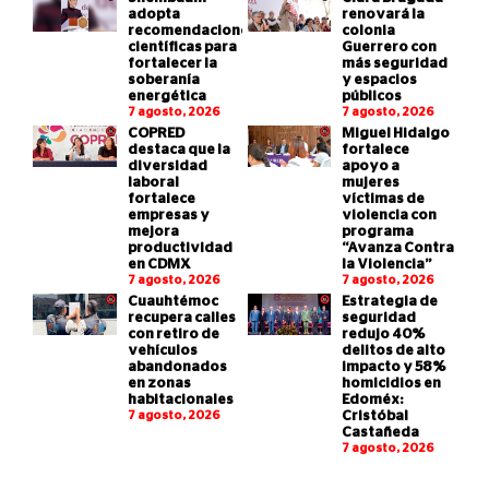
adopta
renovará la
recomendaciones
colonia
científicas para
Guerrero con
fortalecer la
más seguridad
soberanía
y espacios
energética
públicos
7 agosto, 2026
7 agosto, 2026
COPRED
Miguel Hidalgo
destaca que la
fortalece
diversidad
apoyo a
laboral
mujeres
fortalece
víctimas de
empresas y
violencia con
mejora
programa
productividad
“Avanza Contra
en CDMX
la Violencia”
7 agosto, 2026
7 agosto, 2026
Cuauhtémoc
Estrategia de
recupera calles
seguridad
con retiro de
redujo 40%
vehículos
delitos de alto
abandonados
impacto y 58%
en zonas
homicidios en
habitacionales
Edoméx:
7 agosto, 2026
Cristóbal
Castañeda
7 agosto, 2026