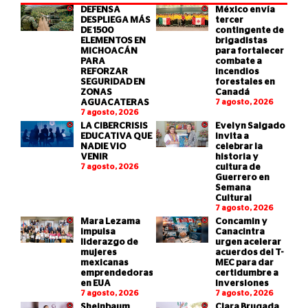
DEFENSA
México envía
DESPLIEGA MÁS
tercer
DE 1500
contingente de
ELEMENTOS EN
brigadistas
MICHOACÁN
para fortalecer
PARA
combate a
REFORZAR
incendios
SEGURIDAD EN
forestales en
ZONAS
Canadá
AGUACATERAS
7 agosto, 2026
7 agosto, 2026
LA CIBERCRISIS
Evelyn Salgado
EDUCATIVA QUE
invita a
NADIE VIO
celebrar la
VENIR
historia y
7 agosto, 2026
cultura de
Guerrero en
Semana
Cultural
7 agosto, 2026
Mara Lezama
Concamin y
impulsa
Canacintra
liderazgo de
urgen acelerar
mujeres
acuerdos del T-
mexicanas
MEC para dar
emprendedoras
certidumbre a
en EUA
inversiones
7 agosto, 2026
7 agosto, 2026
Sheinbaum
Clara Brugada