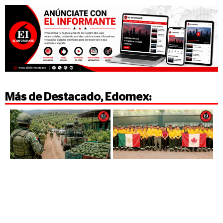
Más de
Destacado
,
Edomex
: