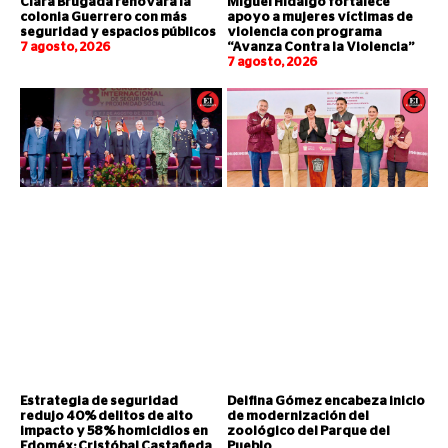
Clara Brugada renovará la
Miguel Hidalgo fortalece
colonia Guerrero con más
apoyo a mujeres víctimas de
seguridad y espacios públicos
violencia con programa
7 agosto, 2026
“Avanza Contra la Violencia”
7 agosto, 2026
Estrategia de seguridad
Delfina Gómez encabeza inicio
redujo 40% delitos de alto
de modernización del
impacto y 58% homicidios en
zoológico del Parque del
Edoméx: Cristóbal Castañeda
Pueblo