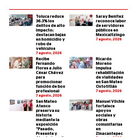
Toluca reduce
Saray Benítez
36.3% los
reconoce labor
delitos de alto
de servidores
impacto;
públicos en
destacan bajas
Mexicaltzingo
en homicidio y
7 agosto, 2026
robo de
vehículos
7 agosto, 2026
Recibe
Ricardo
Fernando
Moreno
Flores a Julio
impulsa
César Chávez
rehabilitación
para
de vialidades
promocionar
en San Mateo
función de box
Oxtotitlán
profesional
7 agosto, 2026
7 agosto, 2026
San Mateo
Manuel Vilchis
Atenco
fortalece
preserva su
apoyos
historia
sociales y
mediante la
obras
exposición
comunitarias
“Pasado,
en
Presente y
Zinacantepec