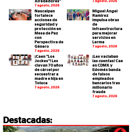
Alrededores”
7 agosto, 2026
7 agosto, 2026
Naucalpan
Miguel Ángel
fortalece
Ramírez
acciones de
impulsa obras
seguridad y
de
protección en
infraestructura
Mesa de Paz
para mejorar
con
servicios en
Perspectiva de
Lerma
Género
7 agosto, 2026
7 agosto, 2026
¡Caen “Los
¡Les vaciaban
Jockes”! Les
las cuentas! Cae
clavan 70 años
en CDMX y
de cárcel por
Edoméx banda
secuestrar a
de falsos
madre e hija en
empleados
Toluca
bancarios tras
7 agosto, 2026
millonario
fraude
7 agosto, 2026
Destacadas: