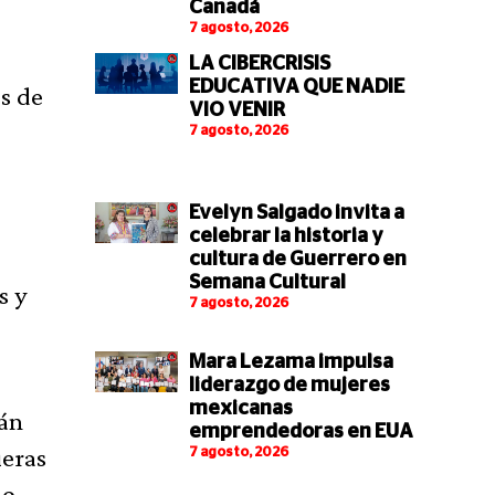
Canadá
7 agosto, 2026
LA CIBERCRISIS
EDUCATIVA QUE NADIE
os de
VIO VENIR
7 agosto, 2026
Evelyn Salgado invita a
celebrar la historia y
cultura de Guerrero en
Semana Cultural
s y
7 agosto, 2026
Mara Lezama impulsa
liderazgo de mujeres
mexicanas
rán
emprendedoras en EUA
ieras
7 agosto, 2026
mo