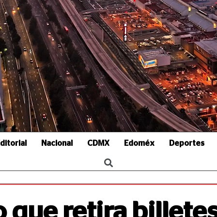
ditorial
Nacional
CDMX
Edoméx
Deportes
que retira billete