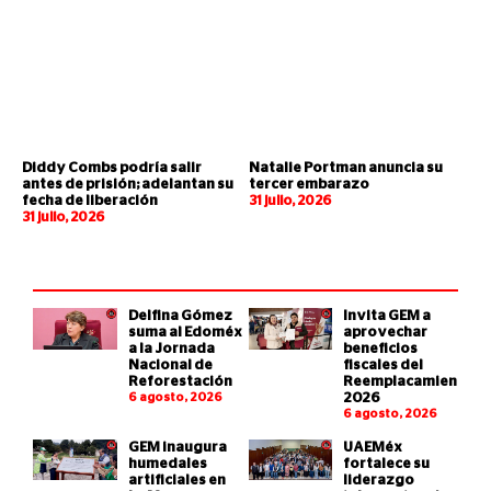
Diddy Combs podría salir
Natalie Portman anuncia su
antes de prisión; adelantan su
tercer embarazo
fecha de liberación
31 julio, 2026
31 julio, 2026
Delfina Gómez
Invita GEM a
suma al Edoméx
aprovechar
a la Jornada
beneficios
Nacional de
fiscales del
Reforestación
Reemplacamiento
6 agosto, 2026
2026
6 agosto, 2026
GEM inaugura
UAEMéx
humedales
fortalece su
artificiales en
liderazgo