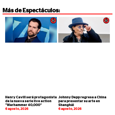
Más de
Espectáculos
:
Henry Cavill será protagonista
Johnny Depp regresa a China
de la nueva serie live action
para presentar su arte en
“Warhammer 40,000”
Shanghái
6 agosto, 2026
6 agosto, 2026