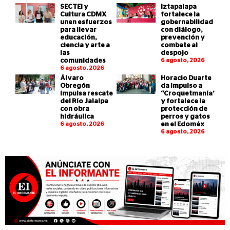
SECTEI y
Iztapalapa
Cultura CDMX
fortalece la
unen esfuerzos
gobernabilidad
para llevar
con diálogo,
educación,
prevención y
ciencia y arte a
combate al
las
despojo
comunidades
6 agosto, 2026
6 agosto, 2026
Álvaro
Horacio Duarte
Obregón
da impulso a
impulsa rescate
“Croquetmanía”
del Río Jalalpa
y fortalece la
con obra
protección de
hidráulica
perros y gatos
6 agosto, 2026
en el Edoméx
6 agosto, 2026