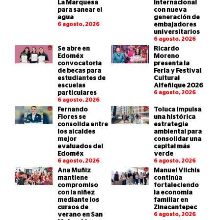
La Marquesa
internacional
para sanear el
con nueva
agua
generación de
6 agosto, 2026
embajadores
universitarios
6 agosto, 2026
Se abre en
Ricardo
Edoméx
Moreno
convocatoria
presenta la
de becas para
Feria y Festival
estudiantes de
Cultural
escuelas
Alfeñique 2026
particulares
6 agosto, 2026
6 agosto, 2026
Fernando
Toluca impulsa
Flores se
una histórica
consolida entre
estrategia
los alcaldes
ambiental para
mejor
consolidar una
evaluados del
capital más
Edoméx
verde
6 agosto, 2026
6 agosto, 2026
Ana Muñiz
Manuel Vilchis
mantiene
continúa
compromiso
fortaleciendo
con la niñez
la economía
mediante los
familiar en
cursos de
Zinacantepec
verano en San
6 agosto, 2026