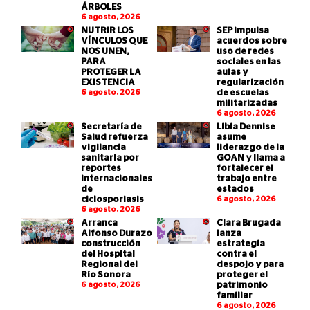
ÁRBOLES
6 agosto, 2026
NUTRIR LOS
SEP impulsa
VÍNCULOS QUE
acuerdos sobre
NOS UNEN,
uso de redes
PARA
sociales en las
PROTEGER LA
aulas y
EXISTENCIA
regularización
6 agosto, 2026
de escuelas
militarizadas
6 agosto, 2026
Secretaría de
Libia Dennise
Salud refuerza
asume
vigilancia
liderazgo de la
sanitaria por
GOAN y llama a
reportes
fortalecer el
internacionales
trabajo entre
de
estados
ciclosporiasis
6 agosto, 2026
6 agosto, 2026
Arranca
Clara Brugada
Alfonso Durazo
lanza
construcción
estrategia
del Hospital
contra el
Regional del
despojo y para
Río Sonora
proteger el
6 agosto, 2026
patrimonio
familiar
6 agosto, 2026