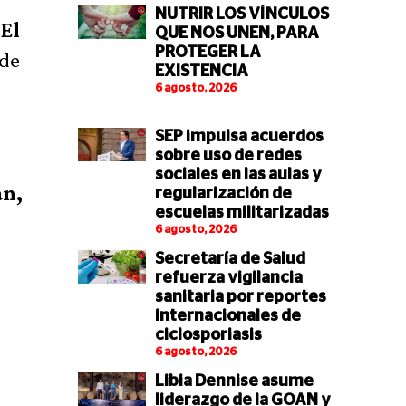
NUTRIR LOS VÍNCULOS
y
El
QUE NOS UNEN, PARA
PROTEGER LA
 de
EXISTENCIA
6 agosto, 2026
SEP impulsa acuerdos
sobre uso de redes
sociales en las aulas y
an,
regularización de
escuelas militarizadas
6 agosto, 2026
Secretaría de Salud
refuerza vigilancia
sanitaria por reportes
internacionales de
s
ciclosporiasis
6 agosto, 2026
Libia Dennise asume
liderazgo de la GOAN y