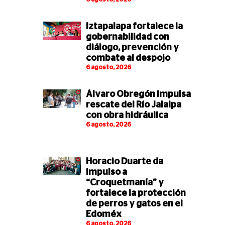
Iztapalapa fortalece la
gobernabilidad con
diálogo, prevención y
combate al despojo
6 agosto, 2026
Álvaro Obregón impulsa
rescate del Río Jalalpa
con obra hidráulica
6 agosto, 2026
Horacio Duarte da
impulso a
“Croquetmanía” y
fortalece la protección
de perros y gatos en el
Edoméx
6 agosto, 2026