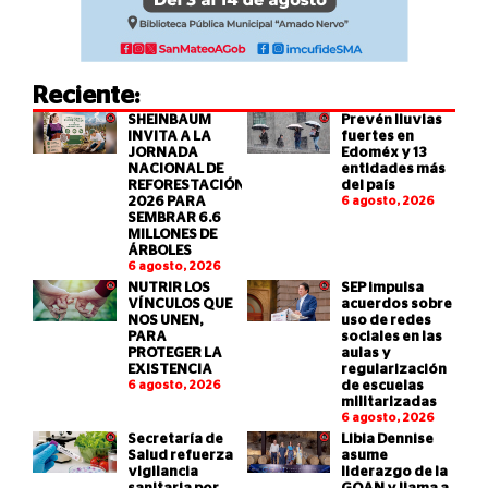
Reciente:
SHEINBAUM
Prevén lluvias
INVITA A LA
fuertes en
JORNADA
Edoméx y 13
NACIONAL DE
entidades más
REFORESTACIÓN
del país
2026 PARA
6 agosto, 2026
SEMBRAR 6.6
MILLONES DE
ÁRBOLES
6 agosto, 2026
NUTRIR LOS
SEP impulsa
VÍNCULOS QUE
acuerdos sobre
NOS UNEN,
uso de redes
PARA
sociales en las
PROTEGER LA
aulas y
EXISTENCIA
regularización
6 agosto, 2026
de escuelas
militarizadas
6 agosto, 2026
Secretaría de
Libia Dennise
Salud refuerza
asume
vigilancia
liderazgo de la