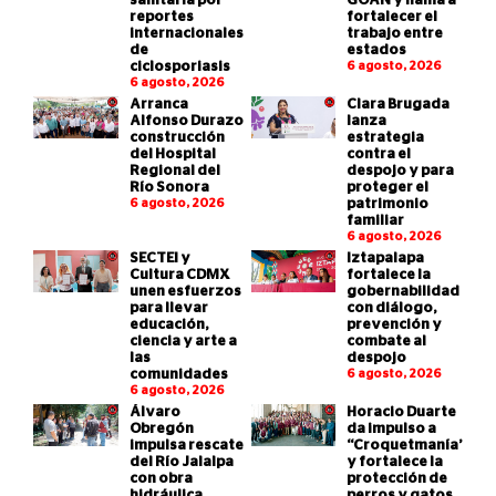
sanitaria por
GOAN y llama a
reportes
fortalecer el
internacionales
trabajo entre
de
estados
ciclosporiasis
6 agosto, 2026
6 agosto, 2026
Arranca
Clara Brugada
Alfonso Durazo
lanza
construcción
estrategia
del Hospital
contra el
Regional del
despojo y para
Río Sonora
proteger el
6 agosto, 2026
patrimonio
familiar
6 agosto, 2026
SECTEI y
Iztapalapa
Cultura CDMX
fortalece la
unen esfuerzos
gobernabilidad
para llevar
con diálogo,
educación,
prevención y
ciencia y arte a
combate al
las
despojo
comunidades
6 agosto, 2026
6 agosto, 2026
Álvaro
Horacio Duarte
Obregón
da impulso a
impulsa rescate
“Croquetmanía”
del Río Jalalpa
y fortalece la
con obra
protección de
hidráulica
perros y gatos