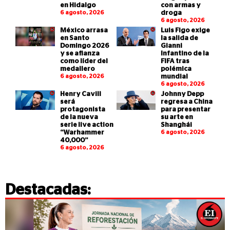
en Hidalgo
con armas y
6 agosto, 2026
droga
6 agosto, 2026
México arrasa
Luis Figo exige
en Santo
la salida de
Domingo 2026
Gianni
y se afianza
Infantino de la
como líder del
FIFA tras
medallero
polémica
6 agosto, 2026
mundial
6 agosto, 2026
Henry Cavill
Johnny Depp
será
regresa a China
protagonista
para presentar
de la nueva
su arte en
serie live action
Shanghái
“Warhammer
6 agosto, 2026
40,000”
6 agosto, 2026
Destacadas: