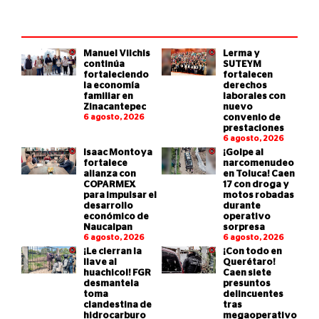
Manuel Vilchis
Lerma y
continúa
SUTEYM
fortaleciendo
fortalecen
la economía
derechos
familiar en
laborales con
Zinacantepec
nuevo
6 agosto, 2026
convenio de
prestaciones
6 agosto, 2026
Isaac Montoya
¡Golpe al
fortalece
narcomenudeo
alianza con
en Toluca! Caen
COPARMEX
17 con droga y
para impulsar el
motos robadas
desarrollo
durante
económico de
operativo
Naucalpan
sorpresa
6 agosto, 2026
6 agosto, 2026
¡Le cierran la
¡Con todo en
llave al
Querétaro!
huachicol! FGR
Caen siete
desmantela
presuntos
toma
delincuentes
clandestina de
tras
hidrocarburo
megaoperativo