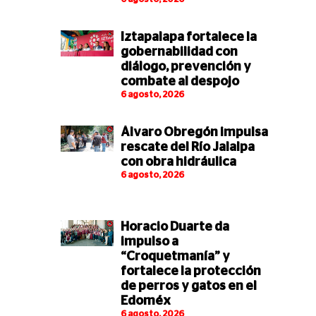
Iztapalapa fortalece la
gobernabilidad con
diálogo, prevención y
combate al despojo
6 agosto, 2026
Álvaro Obregón impulsa
rescate del Río Jalalpa
con obra hidráulica
6 agosto, 2026
Horacio Duarte da
impulso a
“Croquetmanía” y
fortalece la protección
de perros y gatos en el
Edoméx
6 agosto, 2026