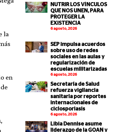
 Mega
NUTRIR LOS VÍNCULOS
QUE NOS UNEN, PARA
PROTEGER LA
EXISTENCIA
6 agosto, 2026
e la
emás
SEP impulsa acuerdos
sobre uso de redes
sociales en las aulas y
regularización de
escuelas militarizadas
6 agosto, 2026
lo en
Secretaría de Salud
 de
refuerza vigilancia
sanitaria por reportes
internacionales de
ciclosporiasis
6 agosto, 2026
,
Libia Dennise asume
n
liderazgo de la GOAN y