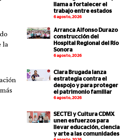
llama a fortalecer el
trabajo entre estados
6 agosto, 2026
Arranca Alfonso Durazo
ndo
construcción del
 la
Hospital Regional del Río
Sonora
6 agosto, 2026
Clara Brugada lanza
ración
estrategia contra el
despojo y para proteger
 más
el patrimonio familiar
6 agosto, 2026
SECTEI y Cultura CDMX
unen esfuerzos para
llevar educación, ciencia
y arte a las comunidades
6 agosto, 2026