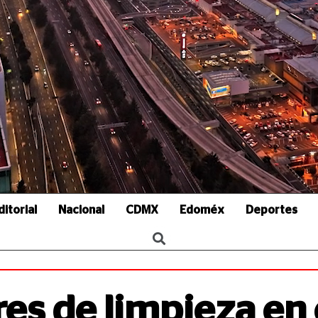
ditorial
Nacional
CDMX
Edoméx
Deportes
res de limpieza en 