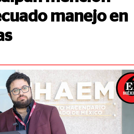
decuado manejo en
as