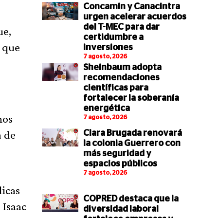
Concamin y Canacintra
urgen acelerar acuerdos
del T-MEC para dar
ue,
certidumbre a
s que
inversiones
7 agosto, 2026
Sheinbaum adopta
recomendaciones
científicas para
fortalecer la soberanía
energética
mos
7 agosto, 2026
a de
Clara Brugada renovará
la colonia Guerrero con
más seguridad y
espacios públicos
7 agosto, 2026
licas
COPRED destaca que la
 Isaac
diversidad laboral