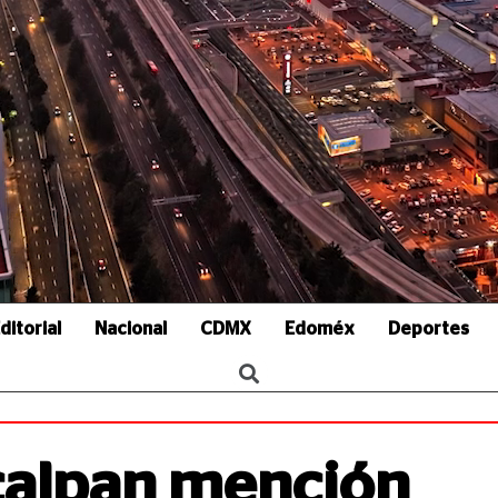
ditorial
Nacional
CDMX
Edoméx
Deportes
calpan mención