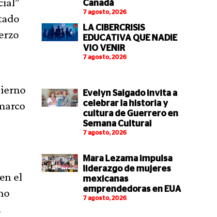
cial”
Canadá
7 agosto, 2026
rtado
LA CIBERCRISIS
erzo
EDUCATIVA QUE NADIE
VIO VENIR
7 agosto, 2026
bierno
Evelyn Salgado invita a
 marco
celebrar la historia y
cultura de Guerrero en
Semana Cultural
7 agosto, 2026
Mara Lezama impulsa
liderazgo de mujeres
en el
mexicanas
emprendedoras en EUA
omo
7 agosto, 2026
.