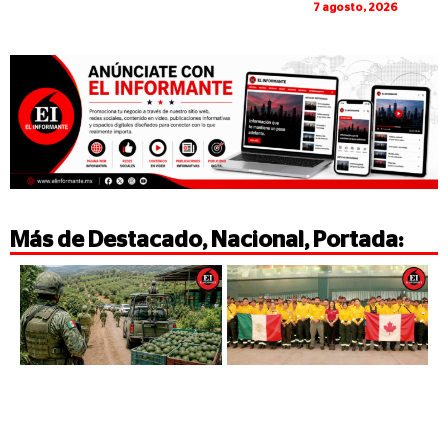
7 agosto, 2026
Más de
Destacado
,
Nacional
,
Portada
: