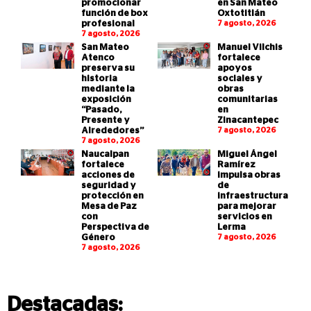
promocionar
en San Mateo
función de box
Oxtotitlán
profesional
7 agosto, 2026
7 agosto, 2026
San Mateo
Manuel Vilchis
Atenco
fortalece
preserva su
apoyos
historia
sociales y
mediante la
obras
exposición
comunitarias
“Pasado,
en
Presente y
Zinacantepec
Alrededores”
7 agosto, 2026
7 agosto, 2026
Naucalpan
Miguel Ángel
fortalece
Ramírez
acciones de
impulsa obras
seguridad y
de
protección en
infraestructura
Mesa de Paz
para mejorar
con
servicios en
Perspectiva de
Lerma
Género
7 agosto, 2026
7 agosto, 2026
Destacadas: