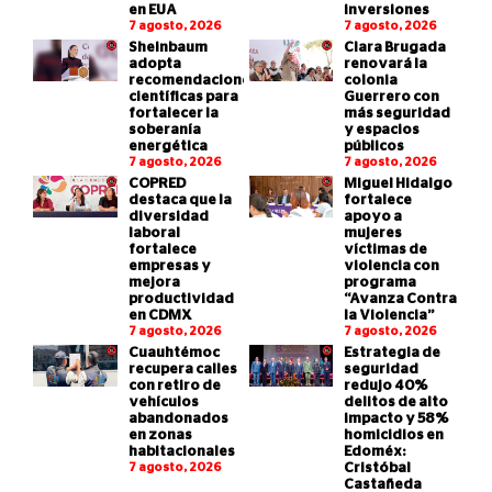
en EUA
inversiones
7 agosto, 2026
7 agosto, 2026
Sheinbaum
Clara Brugada
adopta
renovará la
recomendaciones
colonia
científicas para
Guerrero con
fortalecer la
más seguridad
soberanía
y espacios
energética
públicos
7 agosto, 2026
7 agosto, 2026
COPRED
Miguel Hidalgo
destaca que la
fortalece
diversidad
apoyo a
laboral
mujeres
fortalece
víctimas de
empresas y
violencia con
mejora
programa
productividad
“Avanza Contra
en CDMX
la Violencia”
7 agosto, 2026
7 agosto, 2026
Cuauhtémoc
Estrategia de
recupera calles
seguridad
con retiro de
redujo 40%
vehículos
delitos de alto
abandonados
impacto y 58%
en zonas
homicidios en
habitacionales
Edoméx:
7 agosto, 2026
Cristóbal
Castañeda