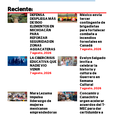
Reciente:
DEFENSA
México envía
DESPLIEGA MÁS
tercer
DE 1500
contingente de
ELEMENTOS EN
brigadistas
MICHOACÁN
para fortalecer
PARA
combate a
REFORZAR
incendios
SEGURIDAD EN
forestales en
ZONAS
Canadá
AGUACATERAS
7 agosto, 2026
7 agosto, 2026
LA CIBERCRISIS
Evelyn Salgado
EDUCATIVA QUE
invita a
NADIE VIO
celebrar la
VENIR
historia y
7 agosto, 2026
cultura de
Guerrero en
Semana
Cultural
7 agosto, 2026
Mara Lezama
Concamin y
impulsa
Canacintra
liderazgo de
urgen acelerar
mujeres
acuerdos del T-
mexicanas
MEC para dar
emprendedoras
certidumbre a