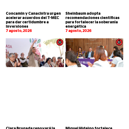
Concamin y Canacintra urgen
Sheinbaum adopta
acelerar acuerdos del T-MEC
recomendaciones científicas
para dar certidumbre a
para fortalecer la soberanía
inversiones
energética
7 agosto, 2026
7 agosto, 2026
Clara Brugada renovará la
Miguel Hidalgo fortalece