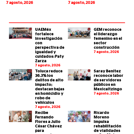
7 agosto, 2026
7 agosto, 2026
UAEMéx
GEM reconoce
fortalece
el liderazgo
investigación
femenino en el
con
sector
perspectiva de
construcción
igualdad y
7 agosto, 2026
cuidados: Paty
Zarza
7 agosto, 2026
Toluca reduce
Saray Benítez
36.3% los
reconoce labor
delitos de alto
de servidores
impacto;
públicos en
destacan bajas
Mexicaltzingo
en homicidio y
7 agosto, 2026
robo de
vehículos
7 agosto, 2026
Recibe
Ricardo
Fernando
Moreno
Flores a Julio
impulsa
César Chávez
rehabilitación
para
de vialidades